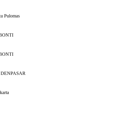
ku Pulomas
 BONTI
 BONTI
 DENPASAR
karta