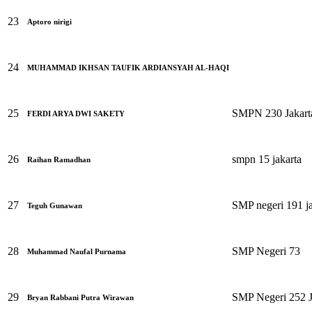
23
Aptoro nirigi
24
MUHAMMAD IKHSAN TAUFIK ARDIANSYAH AL-HAQI
25
SMPN 230 Jakart
FERDI ARYA DWI SAKETY
26
smpn 15 jakarta
Raihan Ramadhan
27
SMP negeri 191 ja
Teguh Gunawan
28
SMP Negeri 73
Muhammad Naufal Purnama
29
SMP Negeri 252 J
Bryan Rabbani Putra Wirawan