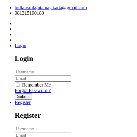
bidkursmkgutamajakarta@gmail.com
081315190180
Login
Login
Remember Me
Forgot Password ?
Submit
Register
Register