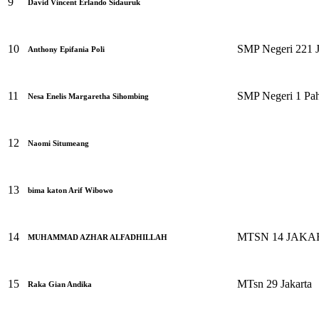
9
David Vincent Erlando Sidauruk
10
SMP Negeri 221 J
Anthony Epifania Poli
11
SMP Negeri 1 Pah
Nesa Enelis Margaretha Sihombing
12
Naomi Situmeang
13
bima katon Arif Wibowo
14
MTSN 14 JAKA
MUHAMMAD AZHAR ALFADHILLAH
15
MTsn 29 Jakarta
Raka Gian Andika