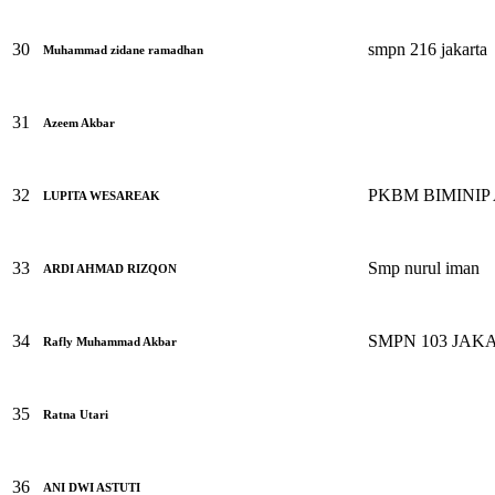
30
smpn 216 jakarta
Muhammad zidane ramadhan
31
Azeem Akbar
32
PKBM BIMINIP
LUPITA WESAREAK
33
Smp nurul iman
ARDI AHMAD RIZQON
34
SMPN 103 JAK
Rafly Muhammad Akbar
35
Ratna Utari
36
ANI DWI ASTUTI