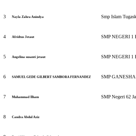
3
Smp Islam Tugas
Nayla Zahra Anindya
4
SMP NEGERI 1
Afridtus Jetaut
5
SMP NEGERI 1
Angelina susanti jetaut
6
SMP GANESHA
SAMUEL GEDE GILBERT SAMBORA FERNANDEZ
7
SMP Negeri 62 Ja
Muhammad Ilham
8
Candra Abdul Aziz