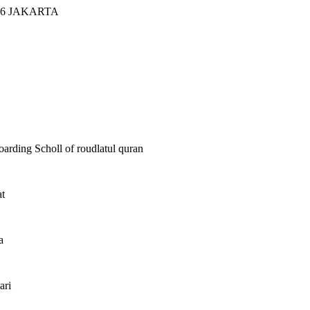
26 JAKARTA
oarding Scholl of roudlatul quran
t
a
ari