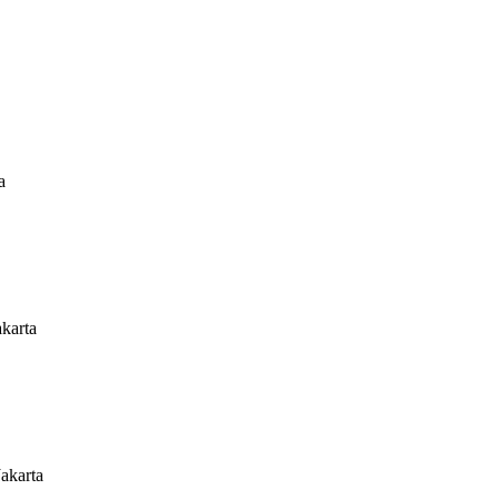
a
karta
akarta