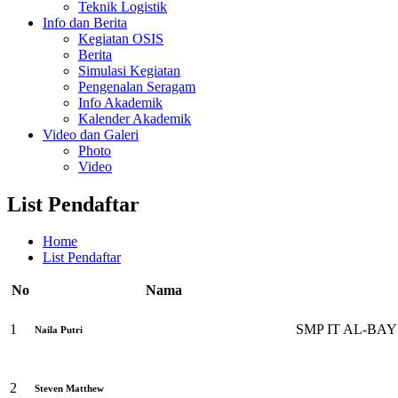
Teknik Logistik
Info dan Berita
Kegiatan OSIS
Berita
Simulasi Kegiatan
Pengenalan Seragam
Info Akademik
Kalender Akademik
Video dan Galeri
Photo
Video
List Pendaftar
Home
List Pendaftar
No
Nama
1
SMP IT AL-BA
Naila Putri
2
Steven Matthew