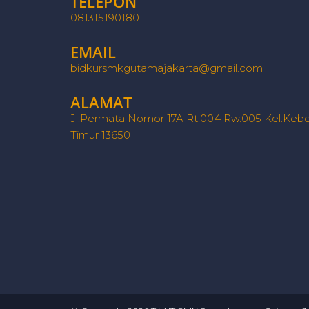
TELEPON
081315190180
EMAIL
bidkursmkgutamajakarta@gmail.com
ALAMAT
Jl.Permata Nomor 17A Rt.004 Rw.005 Kel.Kebo
Timur 13650