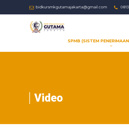
bidkursmkgutamajakarta@gmail.com
0813
SPMB (SISTEM PENERIMAAN
Video