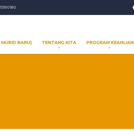
15190180
 MURID BARU)
TENTANG KITA
PROGRAM KEAHLIAN