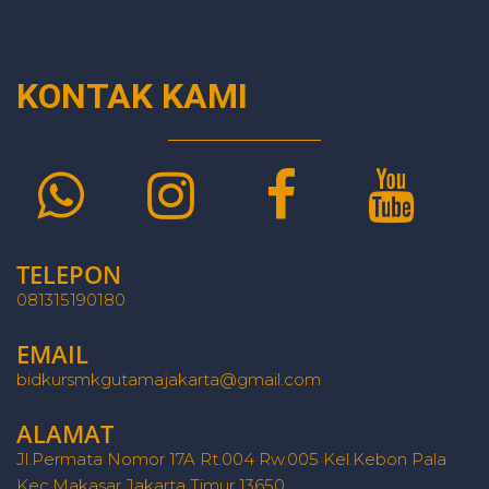
KONTAK KAMI
TELEPON
081315190180
EMAIL
bidkursmkgutamajakarta@gmail.com
ALAMAT
Jl.Permata Nomor 17A Rt.004 Rw.005 Kel.Kebon Pala
Kec.Makasar Jakarta Timur 13650