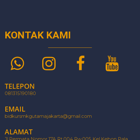
KONTAK KAMI
TELEPON
081315190180
EMAIL
bidkursmkgutamajakarta@gmail.com
ALAMAT
Jl.Permata Nomor 17A Rt.004 Rw.005 Kel.Kebon Pala